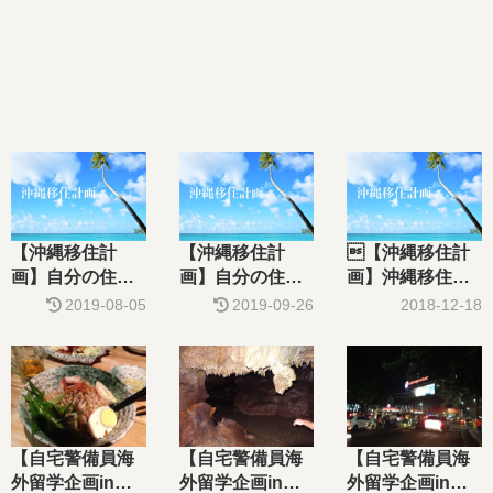
【沖縄移住計
【沖縄移住計
【沖縄移住計
画】自分の住む
画】自分の住む
画】沖縄移住の
家を探そう！！
家を探そう！！
為の、沖縄での
2019-08-05
2019-09-26
2018-12-18
お手頃物件を見
お手頃物件を見
仕事探し&本土
つけるまで！！
つけるまで！！
から送る荷物と
（見た物件が事
（前半本土家探
その方法
故物件？）
し編）
【自宅警備員海
【自宅警備員海
【自宅警備員海
外留学企画inフ
外留学企画inフ
外留学企画inフ