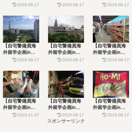
ィリピン・セ
ィリピン・セ
ィリピン・セ
2019-08-17
2019-08-17
2019-08-17
ブ】第２３話
ブ】第２２話
ブ】祝５０記事
（最終回） 時
穴があったら入
目 第２１話
の流れに身を任
りたい シキホ
少しは整理して
せ・・・・。さ
ール島２nd シー
ほしい・・・フ
らば！留学結果
ズン
ィリピン書店事
発表！！
情
【自宅警備員海
【自宅警備員海
【自宅警備員海
外留学企画inフ
外留学企画inフ
外留学企画inフ
ィリピン・セ
ィリピン・セ
ィリピン・セ
2019-08-17
2019-08-17
2019-08-17
ブ】第２０話
ブ】第１９話
ブ】第１８話
最強台風過ぎ去
ジョブチェンジ
SURVIVE 巨大
って・・・
のためリアル・
台風接近！やは
ダーマ神殿へ行
り土日台風なぜ
ってみたらすご
なのか？しかも
い聖地だった
強力
【自宅警備員海
【自宅警備員海
【自宅警備員海
外留学企画inフ
外留学企画inフ
外留学企画inフ
ィリピン・セ
ィリピン・セ
ィリピン・セ
2019-11-07
2019-08-17
2019-08-17
ブ】第１７話
ブ】第１６話
ブ】 ハイパーB
スポンサーリンク
魔女が住み火の
神秘の島フィリ
級グルメ！即席