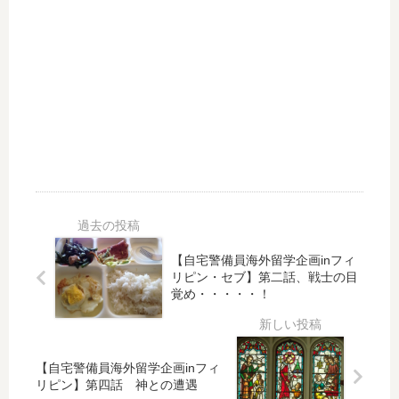
セ
ン
激
備
ブ
英
安
員
】
会
フ
『
第
話
ィ
NE
十
の
リ
ET
四
巻
ピ
』
話
ン
英
語
私
セ
で
は
ブ
い
も
島
う
う
と
死
ナ
・
ん
【自宅警備員海外留学企画inフィ
イ
・
で
リピン・セブ】第二話、戦士の目
ト
・
覚め・・・・・！
い
ラ
？
た
イ
恐
・
フ
る
・
【自宅警備員海外留学企画inフィ
！
べ
・
リピン】第四話 神との遭遇
！
き
の