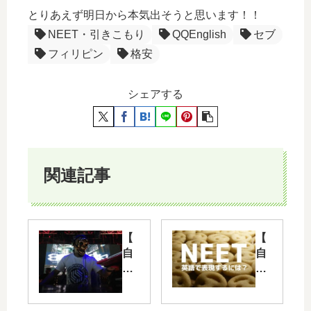
とりあえず明日から本気出そうと思います！！
NEET・引きこもり
QQEnglish
セブ
フィリピン
格安
シェアする
関連記事
【
【
自
自
宅
宅
警
警
備
備