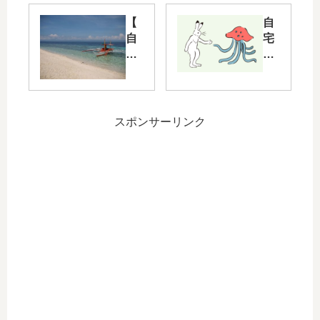
員
員
海
海
【
自
外
外
自
宅
留
留
宅
警
学
学
警
備
企
企
備
員
画
画
員
の
in
in
海
私
スポンサーリンク
フ
フ
外
、
ィ
ィ
留
未
リ
リ
学
知
ピ
ピ
企
と
ン
ン
画
の
・
】
in
遭
セ
第
フ
遇
ブ
七
ィ
】
話
リ
オ
第
ピ
ン
八
自
ン
ラ
話
宅
・
イ
警